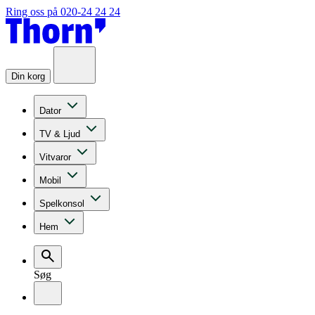
Ring oss på 020-24 24 24
Din korg
Dator
TV & Ljud
Vitvaror
Mobil
Spelkonsol
Hem
Søg